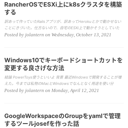
RancherOSでESXi上にk8sクラスタを構築
する
訳あって作っていたRailsアプリが、訳あってHerokuとかで動かせない
ことにきづいた。仕方ないので、自宅のESXi上で動かそうとしていた
Posted by jolantern on Wednesday, October 13, 2021
Windows10でキーボードショートカットを
変更する良さげな方法
結論 PowerToys使うといいよ 背景 最近Windowsで開発することが増
えた。今までは私物のMacとWindowsでなんとなく用途を使い分
Posted by jolantern on Monday, April 12, 2021
GoogleWorkspaceのGroupをyamlで管理
するツールjosefを作った話