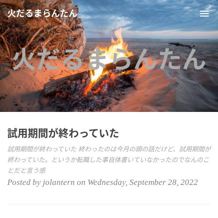
火だるまらんたん
Tog
nav
火だるまらんたん
試用期間が終わっていた
試用期間が終わっていた 終わったのは今月の頭の話だけど、試用期間が
終わっていた。というか転職した事自体書いていなかったのでなんのこ
とだと言う感
Posted by jolantern on Wednesday, September 28, 2022