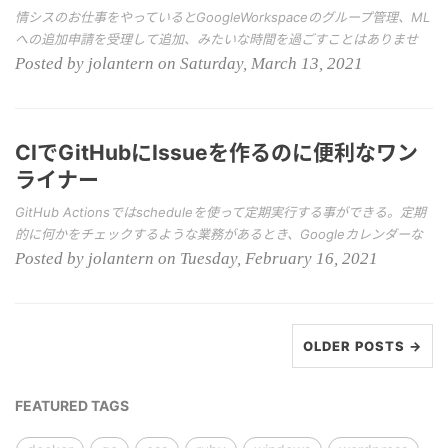
情シスのお仕事をやっているとGoogleWorkspaceのグループ管理、ML
への追加申請を受理して追加、みたいな時間を過ごすことはありませ
Posted by jolantern on Saturday, March 13, 2021
CIでGitHubにIssueを作るのに便利なワン
ライナー
GitHub Actionsではscheduleを使って定期実行する事ができる。定期
的に何かをチェックするような業務があるとき、Googleカレンダーな
Posted by jolantern on Tuesday, February 16, 2021
OLDER POSTS →
FEATURED TAGS